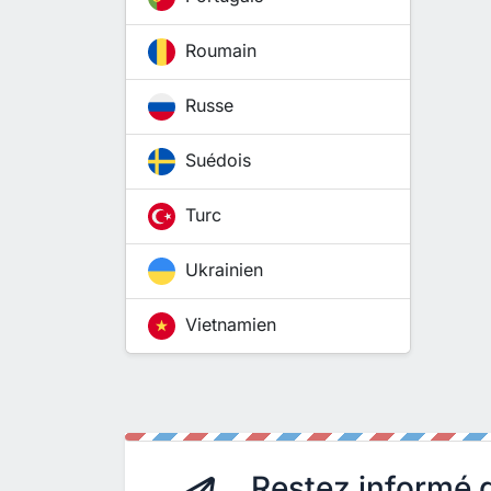
Roumain
Russe
Suédois
Turc
Ukrainien
Vietnamien
Restez informé d