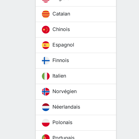
Catalan
Chinois
Espagnol
Finnois
Italien
Norvégien
Néerlandais
Polonais
Portugais