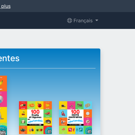
 plus
Français
entes