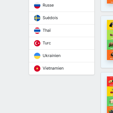
Russe
Suédois
Thaï
Turc
Ukrainien
Vietnamien