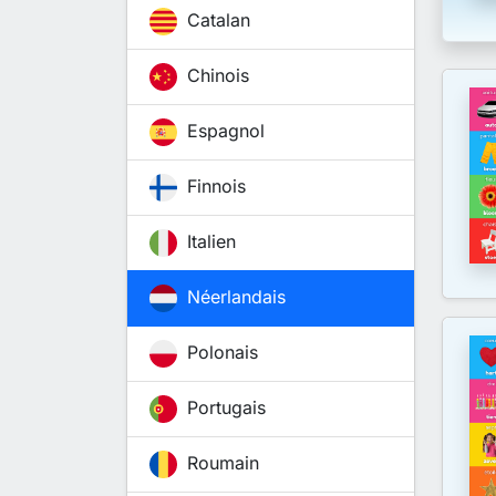
Catalan
Chinois
Espagnol
Finnois
Italien
Néerlandais
Polonais
Portugais
Roumain