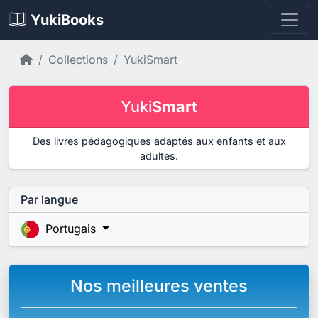
YukiBooks
Accueil
Collections
YukiSmart
Yuki
Smart
Des livres pédagogiques adaptés aux enfants et aux
adultes.
Par langue
Portugais
Nos meilleures ventes